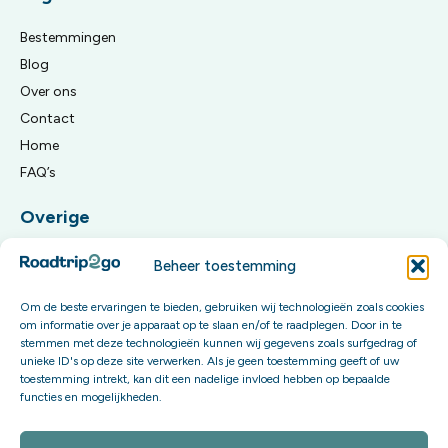
Bestemmingen
Blog
Over ons
Contact
Home
FAQ’s
Overige
Algemene reisvoorwaarden
Beheer toestemming
Privacy Policy
Om de beste ervaringen te bieden, gebruiken wij technologieën zoals cookies
om informatie over je apparaat op te slaan en/of te raadplegen. Door in te
Meld je aan voor onze updates
stemmen met deze technologieën kunnen wij gegevens zoals surfgedrag of
unieke ID's op deze site verwerken. Als je geen toestemming geeft of uw
Word onderdeel van onze community en krijg exclusieve
toestemming intrekt, kan dit een nadelige invloed hebben op bepaalde
functies en mogelijkheden.
content én invloed op onze toekomstige boekingsopties.