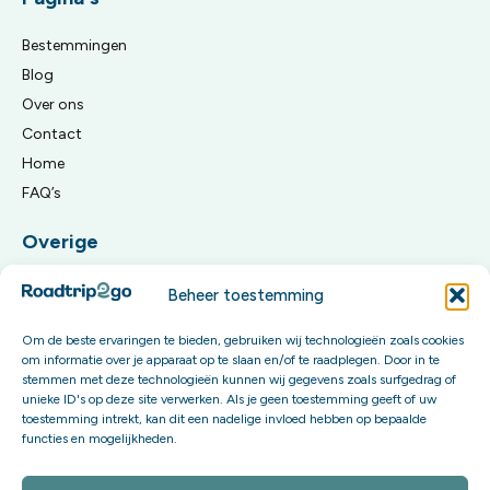
Bestemmingen
Blog
Over ons
Contact
Home
FAQ’s
Overige
Algemene reisvoorwaarden
Beheer toestemming
Privacy Policy
Om de beste ervaringen te bieden, gebruiken wij technologieën zoals cookies
om informatie over je apparaat op te slaan en/of te raadplegen. Door in te
Meld je aan voor onze updates
stemmen met deze technologieën kunnen wij gegevens zoals surfgedrag of
unieke ID's op deze site verwerken. Als je geen toestemming geeft of uw
Word onderdeel van onze community en krijg exclusieve
toestemming intrekt, kan dit een nadelige invloed hebben op bepaalde
functies en mogelijkheden.
content én invloed op onze toekomstige boekingsopties.