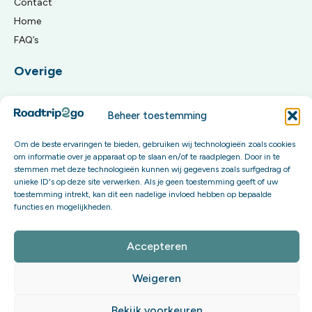
Contact
Home
FAQ’s
Overige
Algemene reisvoorwaarden
Beheer toestemming
Privacy Policy
Om de beste ervaringen te bieden, gebruiken wij technologieën zoals cookies
Meld je aan voor onze updates
om informatie over je apparaat op te slaan en/of te raadplegen. Door in te
stemmen met deze technologieën kunnen wij gegevens zoals surfgedrag of
unieke ID's op deze site verwerken. Als je geen toestemming geeft of uw
Word onderdeel van onze community en krijg exclusieve
toestemming intrekt, kan dit een nadelige invloed hebben op bepaalde
content én invloed op onze toekomstige boekingsopties.
functies en mogelijkheden.
Aanmelden
Accepteren
Weigeren
Bekijk voorkeuren