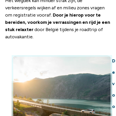
Het wegdek kan minder strak zijn, de
verkeersregels wijken af en milieu zones vragen
om registratie vooraf.
Door je hierop voor te
bereiden, voorkom je verrassingen en rijd je een
stuk relaxter
door België tijdens je roadtrip of
autovakantie.
D
e
v
o
o