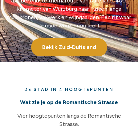
De bekendste themaroute van Duitsland: 400
kilometer van Würzburg naar Füssen langs
muurkronen, vakwerk en wijngaarden. Een rit waar
de oude wereld nog leeft.
Bekijk Zuid-Duitsland
DE STAD IN 4 HOOGTEPUNTEN
Wat zie je op de Romantische Strasse
Vier hoogtepunten langs de Romantische
Strasse.