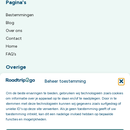
Pagina's
Bestemmingen
Blog
Over ons
Contact
Home
FAQ’s
Overige
Algemene reisvoorwaarden
Beheer toestemming
Privacy Policy
Om de beste ervaringen te bieden, gebruiken wij technologieën zoals cookies
om informatie over je apparaat op te slaan en/of te raadplegen. Door in te
Meld je aan voor onze updates
stemmen met deze technologieën kunnen wij gegevens zoals surfgedrag of
unieke ID's op deze site verwerken. Als je geen toestemming geeft of uw
Word onderdeel van onze community en krijg exclusieve
toestemming intrekt, kan dit een nadelige invloed hebben op bepaalde
content én invloed op onze toekomstige boekingsopties.
functies en mogelijkheden.