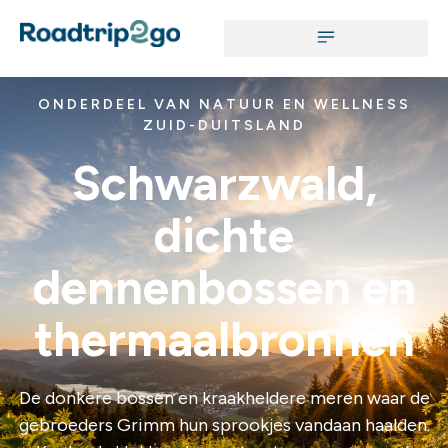
ONDERDEEL VAN NATUUR EN WELLNESS
ZUID-DUITSLAND
Schwarzwald,
dichte
dennenbossen en
thermaalbronnen
De donkere bossen en kraakheldere meren waar de
gebroeders Grimm hun sprookjes vandaan haalden.