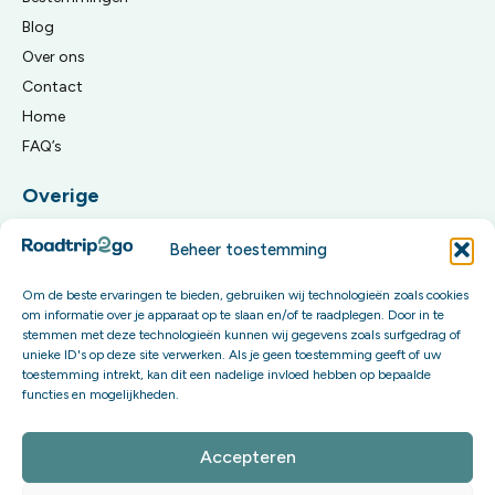
Blog
Over ons
Contact
Home
FAQ’s
Overige
Algemene reisvoorwaarden
Beheer toestemming
Privacy Policy
Om de beste ervaringen te bieden, gebruiken wij technologieën zoals cookies
om informatie over je apparaat op te slaan en/of te raadplegen. Door in te
Meld je aan voor onze updates
stemmen met deze technologieën kunnen wij gegevens zoals surfgedrag of
unieke ID's op deze site verwerken. Als je geen toestemming geeft of uw
Word onderdeel van onze community en krijg exclusieve
toestemming intrekt, kan dit een nadelige invloed hebben op bepaalde
content én invloed op onze toekomstige boekingsopties.
functies en mogelijkheden.
Aanmelden
Accepteren