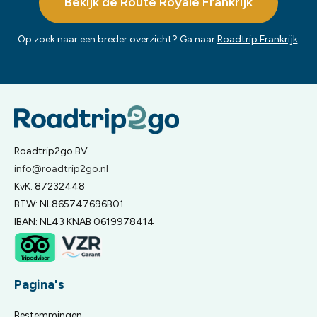
Bekijk de Route Royale Frankrijk
Op zoek naar een breder overzicht? Ga naar
Roadtrip Frankrijk
.
Roadtrip2go BV
info@roadtrip2go.nl
KvK: 87232448
BTW: NL865747696B01
IBAN: NL43 KNAB 0619978414
Pagina's
Bestemmingen