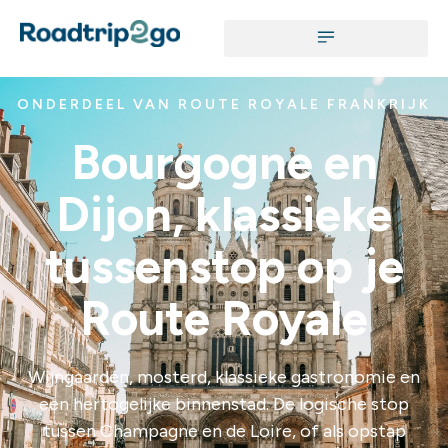
ONDERDEEL VAN ROUTE ROYALE FRANKRIJK
Bourgogne en
Dijon, klassieke
tussenstop op je
Route Royale
Wijngaarden, mosterd, klassieke gastronomie en
een hertogelijke binnenstad. De logische stop
tussen Champagne en de Loire, of als opstap