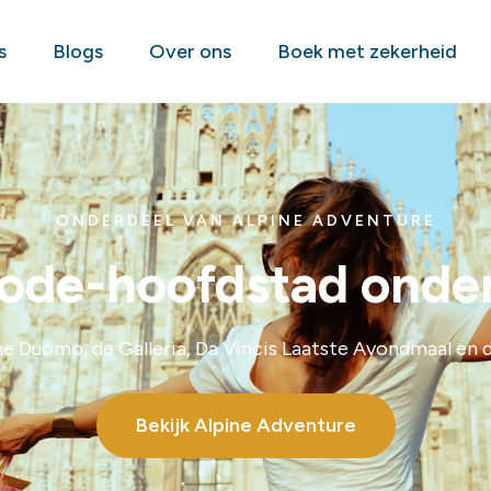
s
Blogs
Over ons
Boek met zekerheid
ONDERDEEL VAN ALPINE ADVENTURE
ode-hoofdstad onde
 Duomo, de Galleria, Da Vincis Laatste Avondmaal en d
Bekijk Alpine Adventure