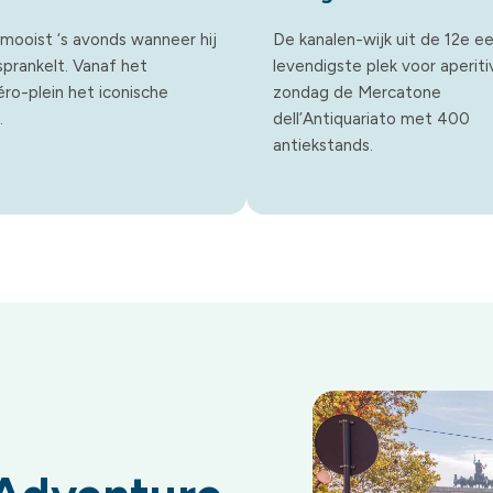
 mooist ‘s avonds wanneer hij
De kanalen-wijk uit de 12e e
 sprankelt. Vanaf het
levendigste plek voor aperiti
ro-plein het iconische
zondag de Mercatone
.
dell’Antiquariato met 400
antiekstands.