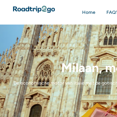
Home
FAQ’
Milaan, m
De economische motor van Italie met de gotische