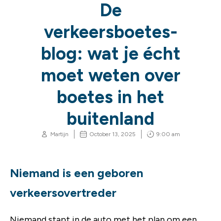
De
verkeersboetes-
blog: wat je écht
moet weten over
boetes in het
buitenland
Martijn
October 13, 2025
9:00 am
Niemand is een geboren
verkeersovertreder
Niemand stapt in de auto met het plan om een