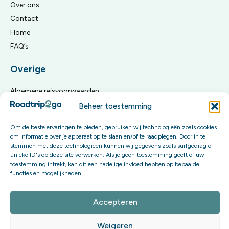
Over ons
Contact
Home
FAQ’s
Overige
Algemene reisvoorwaarden
Privacy Policy
Beheer toestemming
Om de beste ervaringen te bieden, gebruiken wij technologieën zoals cookies
Meld je aan voor onze updates
om informatie over je apparaat op te slaan en/of te raadplegen. Door in te
stemmen met deze technologieën kunnen wij gegevens zoals surfgedrag of
Word onderdeel van onze community en krijg exclusieve
unieke ID's op deze site verwerken. Als je geen toestemming geeft of uw
content én invloed op onze toekomstige boekingsopties.
toestemming intrekt, kan dit een nadelige invloed hebben op bepaalde
functies en mogelijkheden.
Aanmelden
Accepteren
Weigeren